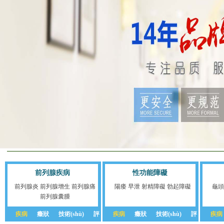
前列腺疾病
性功能障礙
前列腺炎
前列腺增生
前列腺痛
陽痿
早泄
射精障礙
勃起障礙
龜頭
前列腺囊腫
疾病
癥狀
技術(shù)
評
疾病
癥狀
技術(shù)
評
疾病