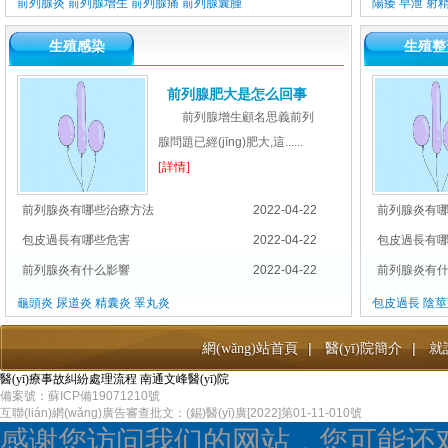
前列腺炎
前列腺增生
前列腺痛
前列腺囊腫
陽痿
早泄
射
生殖感染
生殖整
前列腺肥大是怎么回事
前列腺增生顧名思義前列
腺問題已經(jīng)肥大,這......
[詳情]
前列腺炎有哪些治療方法
2022-04-22
前列腺炎有
包皮過長有哪些危害
2022-04-22
包皮過長有
前列腺炎有什么影響
2022-04-22
前列腺炎有
龜頭炎
尿道炎
精囊炎
睪丸炎
包皮過長
陰莖
|
|
網(wǎng)站首頁
醫(yī)院簡介
就
醫(yī)療事故糾紛處理流程
南通文峰醫(yī)院
備案號：蘇ICP備19071210號
互聯(lián)網(wǎng)廣告審查批文：(錫)醫(yī)廣[2022]第01-11-010號
感谢您访问我们的网站，您可能还