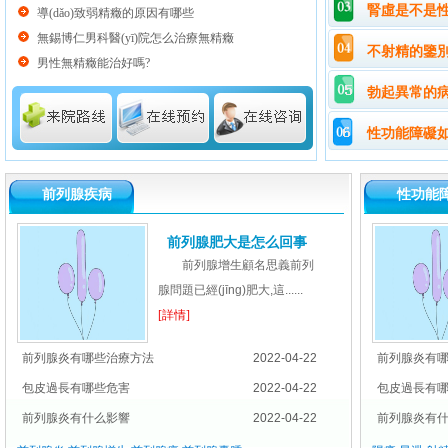
腎虛是不是性功
導(dǎo)致弱精癥的原因有哪些
無錫博仁男科醫(yī)院怎么治療無精癥
不射精的鑒
男性無精癥能治好嗎?
勃起異常的
性功能障礙如
前列腺疾病
性功能
前列腺肥大是怎么回事
前列腺增生顧名思義前列
腺問題已經(jīng)肥大,這......
[詳情]
前列腺炎有哪些治療方法
2022-04-22
前列腺炎有
包皮過長有哪些危害
2022-04-22
包皮過長有
前列腺炎有什么影響
2022-04-22
前列腺炎有