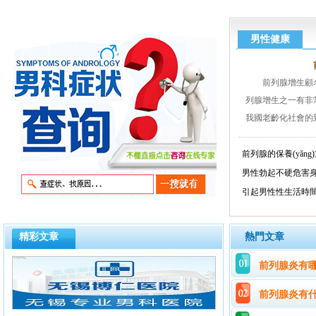
價
價
男性健康
前列腺增生顧名
列腺增生之一有非常
我國老齡化社會的到來
前列腺的保養(yǎn
男性勃起不硬危害
引起男性性生活時
精彩文章
熱門文章
前列腺炎有
前列腺炎有